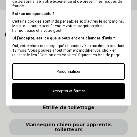
de personnaliser votre expérience et de prévenir les risques de
fraude.
Est-ce indispensable ?
Certains cookies sont indispensables et d’autres le sont moins.
Mais tous participent à rendre votre navigation plus
harmonieuse et à votre goût.
CRAQUEZ AUSSI POUR...
Si j’accepte, est-ce que je peux encore changer d’avis ?
Oui, votre choix sera appliqué et conservé au maximum pendant
13 mois. Vous pouvez à tout moment modifier vos choix en
utilisant le lien "Gestion des cookies" figurant en bas de page.
Brosse de toilettage
Personnaliser
Carde de toilettage
Coupe-griffe
Accepter et fermer
Etrille de toilettage
Mannequin chien pour apprentis
toiletteurs