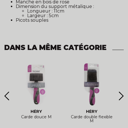
Manche en bois de rose
Dimension du support métalique :
Longueur : 11cm
Largeur : 5cm
Picots souples
DANS LA MÊME CATÉGORIE
HÉRY
HÉRY
l
Carde douce M
Carde double flexible
M