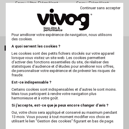
Spray Ultra Démêlant
Spray Démêlant
pour Chien - Poils
Nourrissant pour
Continuer sans accepter
Longs - Héry - 125ml
Chien - Poils Longs -
Héry
Pour améliorer votre expérience de navigation, nous utilisons
des cookies.
MES DERNIERS ARTICLES VUS
A quoi servent les cookies ?
Les cookies sont des petits fichiers stockés sur votre appareil
lorsque vous visitez un site web. Les cookies permettent
d’activer des fonctions essentielles du site, de réaliser des
statistiques d’audience et d’études pour améliorer nos offres,
de personnaliser votre expérience et de prévenir les risques de
fraude.
Est-ce indispensable ?
Certains cookies sont indispensables et d’autres le sont moins.
Mais tous participent à rendre votre navigation plus
harmonieuse et à votre goût.
Si j’accepte, est-ce que je peux encore changer d’avis ?
Oui, votre choix sera appliqué et conservé au maximum pendant
13 mois. Vous pouvez à tout moment modifier vos choix en
utilisant le lien "Gestion des cookies" figurant en bas de page.
VIVOG
Spray démêlant pour chien