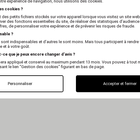
otre expérience de navigation, nous utilisons des cookies.
les cookies ?
 des petits fichiers stockés sur votre appareil lorsque vous visitez un site we
iver des fonctions essentielles du site, de réaliser des statistiques d’audience
fres, de personnaliser votre expérience et de prévenir les risques de fraude.
sable ?
MARTIN
MARTIN
 sont indispensables et d’autres le sont moins. Mais tous participent à rendre 
le d'attache pour petit chien
Piquet d'attache pour chie
 et à votre goût.
et chat
Petit modèle
t-ce que je peux encore changer d’avis ?
x sera appliqué et conservé au maximum pendant 13 mois. Vous pouvez à tout
isant le lien "Gestion des cookies" figurant en bas de page.
Personnaliser
Accepter et fermer
US