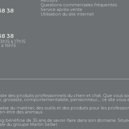
Retours
Questions commerciales fréquentes
Service après-vente
38 38
Utilisation du site internet
38 38
13h15 à 17h15
 à 16h15
iste des produits professionnels du chien et chat. Que vous so
e, grossiste, comportementaliste, pensionneur,... ce site vous e
ise du matériel, des outils et des produits pour les profession
ien-être des animaux.
og bénéficie de 35 ans de savoir-faire dans son domaine. Située
liale du groupe
Martin Sellier
.