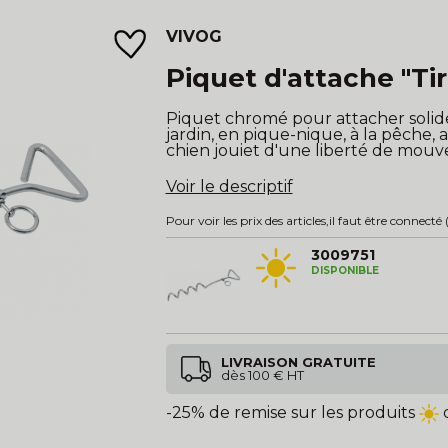
VIVOG
Piquet d'attache "Ti
Piquet chromé pour attacher solid
jardin, en pique-nique, à la pêche,
chien jouiet d'une liberté de mou
Voir le descriptif
Pour voir les prix des articles,
il faut être connecté
(
3009751
DISPONIBLE
LIVRAISON GRATUITE
dès 100 € HT
-25% de remise sur les produits
d