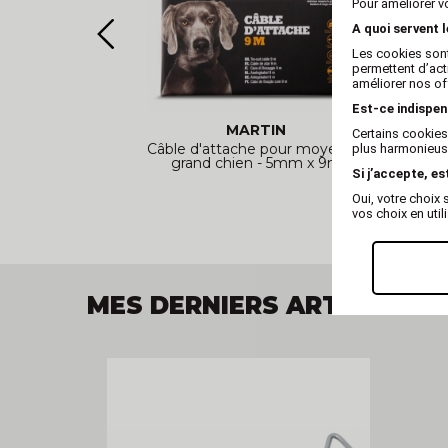
Pour améliorer v
A quoi servent 
Les cookies sont
permettent d’act
améliorer nos of
Est-ce indispen
G
MARTIN
Certains cookies
Tire bouchon"
Câble d'attache pour moyen et
Câb
plus harmonieuse
grand chien - 5mm x 9m
Si j’accepte, es
Oui, votre choi
vos choix en util
MES DERNIERS ARTICLES V