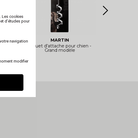
b. Les cookies
 et d’études pour
MARTIN
votre navigation
n -
Piquet d'attache pour chien -
Piquet d'att
Grand modèle
 moment modifier