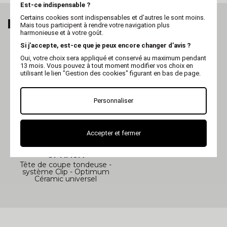
Est-ce indispensable ?
Certains cookies sont indispensables et d’autres le sont moins.
MES DERNIERS ARTICLES VUS
Mais tous participent à rendre votre navigation plus
harmonieuse et à votre goût.
Si j’accepte, est-ce que je peux encore changer d’avis ?
Oui, votre choix sera appliqué et conservé au maximum pendant
13 mois. Vous pouvez à tout moment modifier vos choix en
utilisant le lien "Gestion des cookies" figurant en bas de page.
Personnaliser
Accepter et fermer
OPTIMUM
Tête de coupe tondeuse -
système Clip - Optimum
Céramic universel