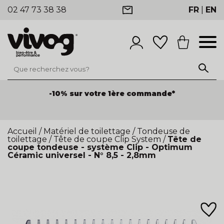
02 47 73 38 38
FR
|
EN
-10% sur votre 1ère commande*
Accueil
/
Matériel de toilettage
/
Tondeuse de
toilettage
/
Tête de coupe Clip System
/
Tête de
coupe tondeuse - système Clip - Optimum
Céramic universel - N° 8,5 - 2,8mm