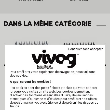
Optimum Ceramic
CryogenX-Ag -
DANS LA MÊME CATÉGORIE
Continuer sans accepter
Pour améliorer votre expérience de navigation, nous utilisons
des cookies.
OPTIMUM
OPTIMUM
A quoi servent les cookies ?
Tête de coupe
Tête de coupe
m
tondeuse - Optimum
tondeuse - Optimum
Les cookies sont des petits fichiers stockés sur votre appareil
Extrem Universel -
Extrem Universel -
lorsque vous visitez un site web. Les cookies permettent
N°8,5 -
N°9 - 2
d’activer des fonctions essentielles du site, de réaliser des
statistiques d’audience et d’études pour améliorer nos offres,
de personnaliser votre expérience et de prévenir les risques de
fraude.