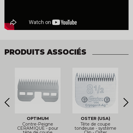
PRODUITS ASSOCIÉS
OPTIMUM
OSTER (USA)
-
Contre-Peigne
Tête de coupe
-
CERAMIQUE - pour
tondeuse - système
tête de coupe
Clip - Oster