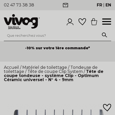
02 47 73 38 38
FR
|
EN
-10% sur votre 1ère commande*
Accueil
/
Matériel de toilettage
/
Tondeuse de
toilettage
/
Tête de coupe Clip System
/
Tête de
coupe tondeuse - système Clip - Optimum
Céramic universel - N° 4 - 9mm