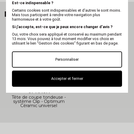
Est-ce indispensable ?
Certains cookies sont indispensables et d’autres le sont moins.
MES DERNIERS ARTICLES VUS
Mais tous participent à rendre votre navigation plus
harmonieuse et à votre goût.
Si j’accepte, est-ce que je peux encore changer d’avis ?
Oui, votre choix sera appliqué et conservé au maximum pendant
13 mois. Vous pouvez à tout moment modifier vos choix en
utilisant le lien "Gestion des cookies" figurant en bas de page.
Personnaliser
Accepter et fermer
OPTIMUM
Tête de coupe tondeuse -
système Clip - Optimum
Céramic universel