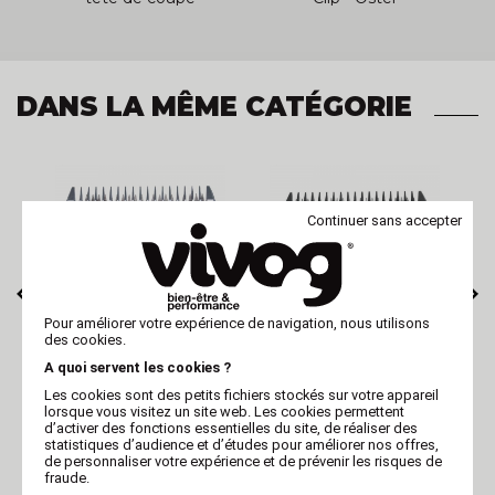
Optimum Ceramic
CryogenX-Ag -
DANS LA MÊME CATÉGORIE
Continuer sans accepter
Pour améliorer votre expérience de navigation, nous utilisons
des cookies.
OPTIMUM
OPTIMUM
A quoi servent les cookies ?
Tête de coupe
Tête de coupe
m
tondeuse - Optimum
tondeuse - Optimum
Les cookies sont des petits fichiers stockés sur votre appareil
Extrem Universel -
Extrem Universel -
lorsque vous visitez un site web. Les cookies permettent
N°8,5 -
N°9 - 2
d’activer des fonctions essentielles du site, de réaliser des
statistiques d’audience et d’études pour améliorer nos offres,
de personnaliser votre expérience et de prévenir les risques de
fraude.