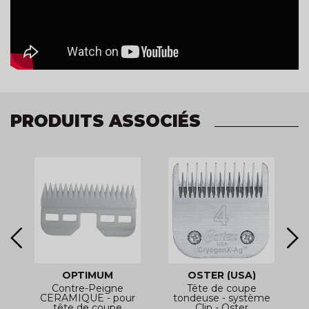
PRODUITS ASSOCIÉS
OPTIMUM
OSTER (USA)
-
Contre-Peigne
Tête de coupe
-
CERAMIQUE - pour
tondeuse - système
tête de coupe
Clip - Oster