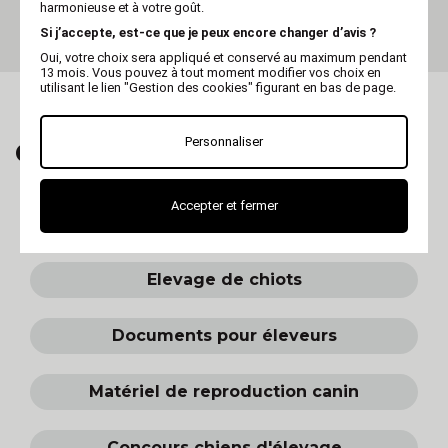
chauffante de caisse de
harmonieuse et à votre goût.
mise bas Pro
Si j’accepte, est-ce que je peux encore changer d’avis ?
Oui, votre choix sera appliqué et conservé au maximum pendant
13 mois. Vous pouvez à tout moment modifier vos choix en
utilisant le lien "Gestion des cookies" figurant en bas de page.
Personnaliser
CRAQUEZ AUSSI POUR...
Accepter et fermer
Caisse de mise bas
Elevage de chiots
Documents pour éleveurs
Matériel de reproduction canin
Concours chiens d'élevage