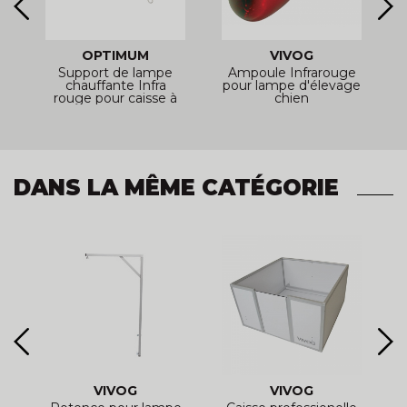
OPTIMUM
VIVOG
Support de lampe
Ampoule Infrarouge
B
chauffante Infra
pour lampe d'élevage
c
e
rouge pour caisse à
chien
mise bas
DANS LA MÊME CATÉGORIE
VIVOG
VIVOG