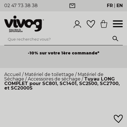
02 47 73 38 38
FR
|
EN
-10% sur votre 1ère commande*
Accueil
/
Matériel de toilettage
/
Matériel de
Séchage
/
Accessoires de séchage
/
Tuyau LONG
COMPLET pour SC801, SC1401, SC2500, SC2700,
et SC2000S