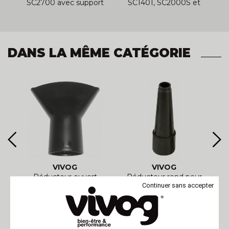
0
SC2700 avec support
SC1401, SC2000S et
intégré
SC2700
DANS LA MÊME CATÉGORIE
VIVOG
VIVOG
u
Réducteur ouvert
Réducteur rond pour
t
pour pulseur
pulseur METROVAC
Continuer sans accepter
METROVAC SC1004
SC1004 et SC1005
et SC1005