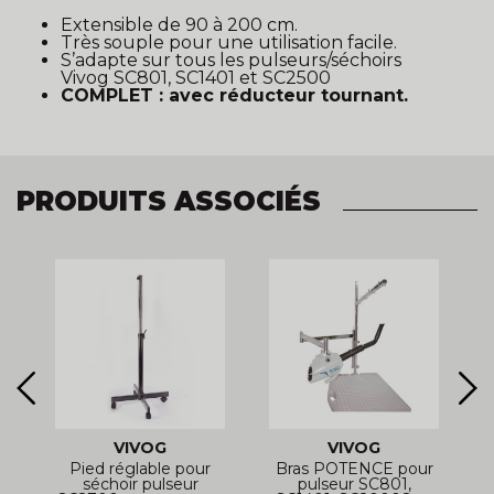
Extensible de 90 à 200 cm.
Très souple pour une utilisation facile.
S’adapte sur tous les pulseurs/séchoirs
Vivog SC801, SC1401 et SC2500
COMPLET : avec réducteur tournant.
PRODUITS ASSOCIÉS
VIVOG
VIVOG
Pied réglable pour
Bras POTENCE pour
e
séchoir pulseur
pulseur SC801,